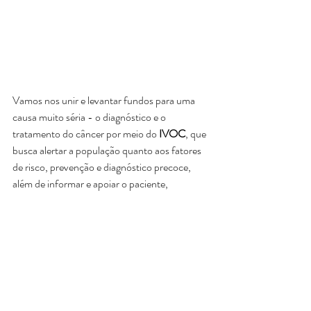
Vamos nos unir e levantar fundos para uma 
causa muito séria - o diagnóstico e o 
tratamento do câncer por meio do 
IVOC
, que 
busca alertar a população quanto aos fatores 
de risco, prevenção e diagnóstico precoce, 
além de informar e apoiar o paciente, 
familiares e amigos diante do diagnóstico de 
câncer, empoderando as pessoas envolvidas 
para que o tratamento seja conduzido 
considerando a saúde integral até, finalmente, 
Vencer o Câncer
.