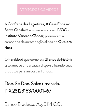
VER TODOS OS VÍDEOS
A 
Confraria das Lagartixas, A Casa Frida e o 
Santa Cabeleira
 em parceria com o 
IVOC - 
Instituto Vencer o Câncer
, promovem a 
campanha de arrecadação aliada ao 
Outubro 
Rosa
. 
O 
Farabbud
 que completa 
21 anos de história
este ano, se une à causa disponibilizando seus 
produtos para arrecadar fundos.
Doe. Se Doe. Salve uma vida.
PIX 23123163/0001-67
Banco Bradesco Ag. 3114 CC . 